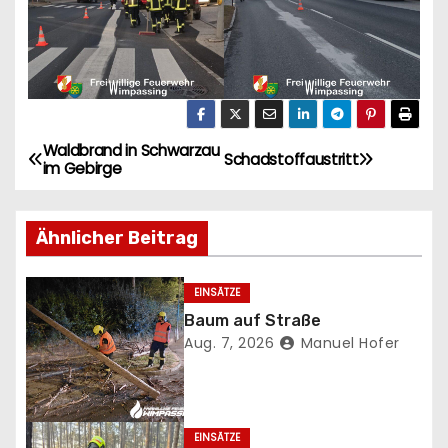
Waldbrand in Schwarzau
B
Schadstoffaustritt
im Gebirge
e
Ähnlicher Beitrag
i
t
EINSÄTZE
Baum auf Straße
r
Aug. 7, 2026
Manuel Hofer
a
g
EINSÄTZE