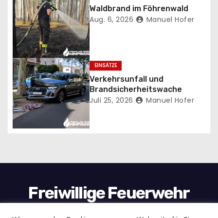
s
Waldbrand im Föhrenwald
Aug. 6, 2026
Manuel Hofer
n
a
v
EINSÄTZE
Verkehrsunfall und
i
Brandsicherheitswache
Juli 25, 2026
Manuel Hofer
g
a
t
i
o
Freiwillige Feuerwehr
n
Wimpassing