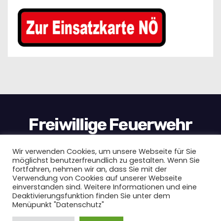
d
e
r
B
e
i
Freiwillige Feuerwehr
t
Wimpassing
r
Wir verwenden Cookies, um unsere Webseite für Sie
möglichst benutzerfreundlich zu gestalten. Wenn Sie
ä
fortfahren, nehmen wir an, dass Sie mit der
Verwendung von Cookies auf unserer Webseite
einverstanden sind. Weitere Informationen und eine
g
Stolz präsentiert von WordPress
|
Theme:
Newses
von
Deaktivierungsfunktion finden Sie unter dem
Menüpunkt "Datenschutz"
Themeansar
e