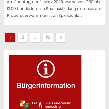
Am Sonntag, den 1. März 2026, wurde von 7:30 bis
12:00 Uhr die interne Basisausbildung mit unserem
Probefeuerwehrmann Jan Spielbichler…
S
1
2
…
15
e
i
t
e
n
n
u