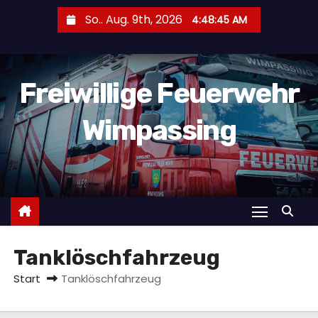
Z
So.. Aug. 9th, 2026
4:48:46 AM
u
m
I
Freiwillige Feuerwehr
n
h
Wimpassing
a
l
t
s
p
r
i
Tanklöschfahrzeug
n
Start
Tanklöschfahrzeug
g
e