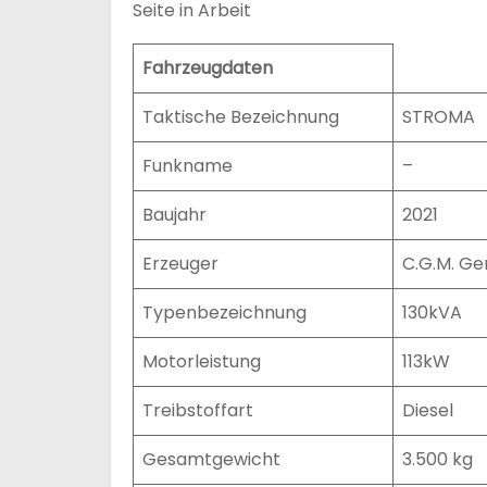
Seite in Arbeit
n
Fahrzeugdaten
Taktische Bezeichnung
STROMA
Funkname
–
Baujahr
2021
Erzeuger
C.G.M. Ge
Typenbezeichnung
130kVA
Motorleistung
113kW
Treibstoffart
Diesel
Gesamtgewicht
3.500 kg