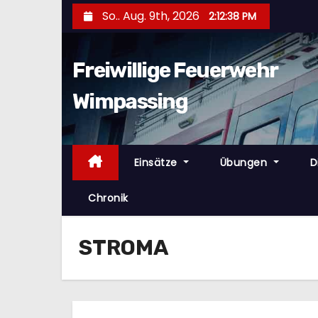
Z
So.. Aug. 9th, 2026
2:12:39 PM
u
m
Freiwillige Feuerwehr
I
n
Wimpassing
h
a
l
Einsätze
Übungen
D
t
s
Chronik
p
r
STROMA
i
n
g
e