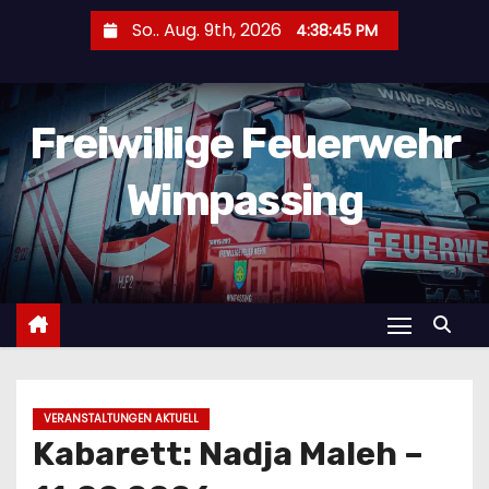
Z
So.. Aug. 9th, 2026
4:38:46 PM
u
m
I
Freiwillige Feuerwehr
n
h
Wimpassing
a
l
t
s
p
r
i
n
VERANSTALTUNGEN AKTUELL
g
Kabarett: Nadja Maleh –
e