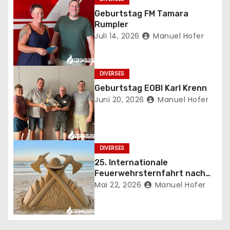
r
Geburtstag FM Tamara
Rumpler
a
Juli 14, 2026
Manuel Hofer
g
s
DIVERSES
Geburtstag EOBI Karl Krenn
n
Juni 20, 2026
Manuel Hofer
a
v
DIVERSES
i
25. Internationale
Feuerwehrsternfahrt nach
g
Grado
Mai 22, 2026
Manuel Hofer
a
t