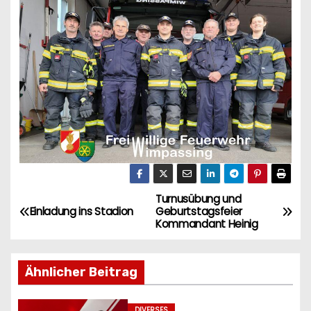
Turnusübung und
B
Einladung ins Stadion
Geburtstagsfeier
Kommandant Heinig
e
i
Ähnlicher Beitrag
t
DIVERSES