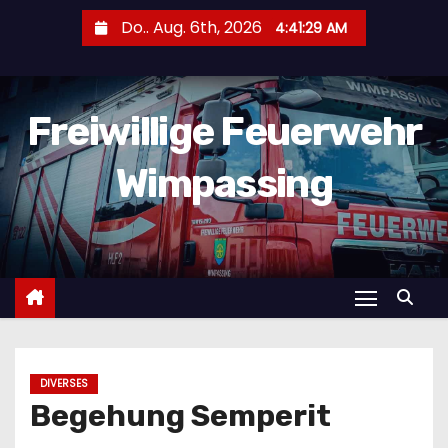
Z
Do.. Aug. 6th, 2026
4:41:29 AM
u
m
I
Freiwillige Feuerwehr
n
h
Wimpassing
a
l
t
s
p
r
i
n
DIVERSES
g
Begehung Semperit
e