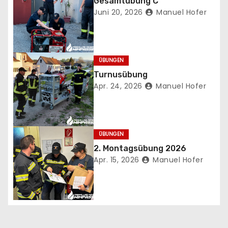
Gesamtübung C
r
Juni 20, 2026
Manuel Hofer
a
g
ÜBUNGEN
s
Turnusübung
Apr. 24, 2026
Manuel Hofer
n
a
ÜBUNGEN
v
2. Montagsübung 2026
Apr. 15, 2026
Manuel Hofer
i
g
a